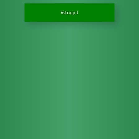
Vstoupit