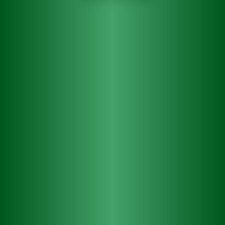
1. 9. 2021
Tři české výtvarníky inspirovala ochucená piva Desperados
k vytvoření unikátních maleb. Ty můžete nyní vidět
v prostorách kulturního HUBu Pekárna na pražské Letné.
Do 9. září probíhá také online dražba děl, jejíž výtěžek
půjde na podporu Nadace pro současné umění Praha. Do
dražby se prostřednictvím portálu aukro.cz můžete zapojit
i vy!