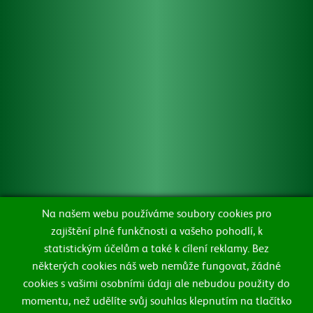
Zásady ochrany osobních údajů
Zásady používání souborů cookie
Na našem webu používáme soubory cookies pro
zajištění plné funkčnosti a vašeho pohodlí, k
Změnit nastavení souborů cookie
statistickým účelům a také k cílení reklamy. Bez
některých cookies náš web nemůže fungovat, žádné
Alkohol a zdraví
Ochrana oznamovatelů
cookies s vašimi osobními údaji ale nebudou použity do
momentu, než udělíte svůj souhlas klepnutím na tlačítko