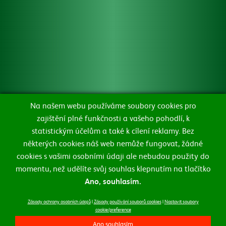
Zásady ochrany osobních údajů
Zásady používání souborů cookie
Na našem webu používáme soubory cookies pro
zajištění plné funkčnosti a vašeho pohodlí, k
Změnit nastavení souborů cookie
statistickým účelům a také k cílení reklamy. Bez
některých cookies náš web nemůže fungovat, žádné
Alkohol a zdraví
Ochrana oznamovatelů
cookies s vašimi osobními údaji ale nebudou použity do
momentu, než udělíte svůj souhlas klepnutím na tlačítko
Ano, souhlasím.
©2021 Všechna práva vyhrazena, Heineken a.s.
Zásady ochrany osobních údajů
|
Zásady používání souborů cookies
|
Nastavit soubory
cookie/preference
Ano souhlasím