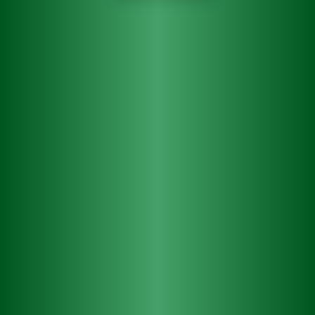
7. 9. 2022
Piva spadající pod pivovary skupiny HEINEKEN ČR získala
na 65. ročníku Žatecké Dočesné hned několik ocenění. Třetí
příčku ve své kategorii získal světlý prémiový ležák
Starobrno Bitr. Hned dvě pomyslná stříbra si odnesli
krušovičtí sládci za Krušovice Černé s karamelovou chutí
v kategorii Tmavých výčepních piv a za Krušovice Hořké
Nealko v kategorii Nealkoholických piv. Pozadu nezůstal