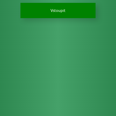
Vstoupit