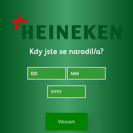
MENU
Kdy jste se narodil/a?
Pro média
Vstoupit