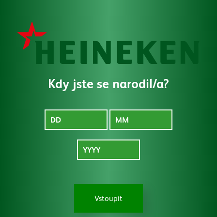
MENU
Kdy jste se narodil/a?
Pro média
Vstoupit